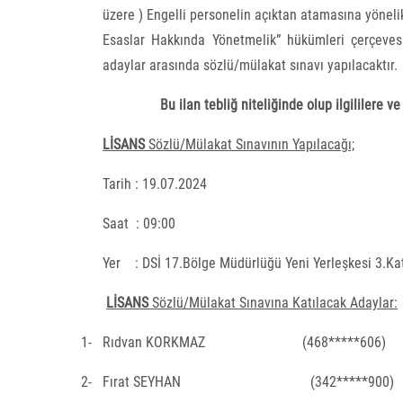
üzere ) Engelli personelin açıktan atamasına yönel
Esaslar Hakkında Yönetmelik” hükümleri çerçeves
adaylar arasında sözlü/mülakat sınavı yapılacaktır.
Bu ilan tebliğ niteliğinde olup ilgililere 
LİSANS
Sözlü/Mülakat Sınavının Yapılacağı;
Tarih : 19.07.2024
Saat
: 09:00
Yer
: DSİ 17.Bölge Müdürlüğü Yeni Yerleşkesi 3.Ka
LİSANS
Sözlü/Mülakat Sınavına Katılacak Adaylar:
1-
Rıdvan KORKMAZ
(468*****606)
2-
Fırat SEYHAN
(342*****900)