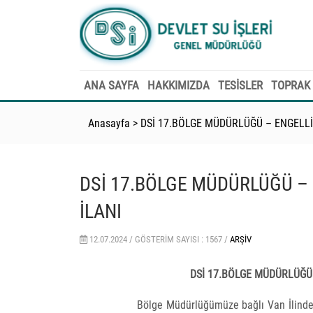
ANA SAYFA
HAKKIMIZDA
TESİSLER
TOPRAK 
Anasayfa
>
DSİ 17.BÖLGE MÜDÜRLÜĞÜ – ENGELLİ 
DSİ 17.BÖLGE MÜDÜRLÜĞÜ – 
İLANI
12.07.2024 /
GÖSTERIM SAYISI : 1567 /
ARŞIV
DSİ 17.BÖLGE MÜDÜRLÜĞÜ 
Bölge Müdürlüğümüze bağlı Van İlinde 