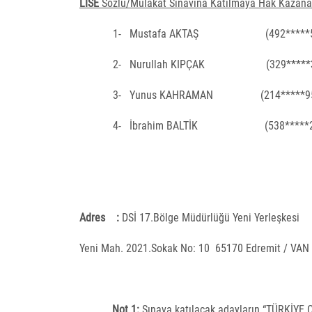
LİSE
Sözlü/Mülakat Sınavına Katılmaya Hak Kazana
1-
Mustafa AKTAŞ
(492*****
2-
Nurullah KIPÇAK
(329*****
3-
Yunus KAHRAMAN
(214*****9
4-
İbrahim BALTİK
(538*****
Adres
:
DSİ 17.Bölge Müdürlüğü Yeni Yerleşkesi
Yeni Mah. 2021.Sokak No: 10
65170 Edremit / VAN
Not 1:
Sınava katılacak adayların “TÜRKİYE 