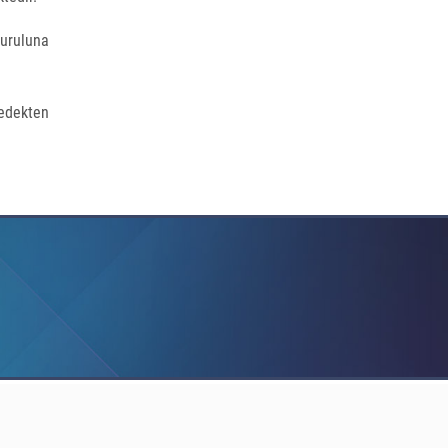
uruluna
yedekten