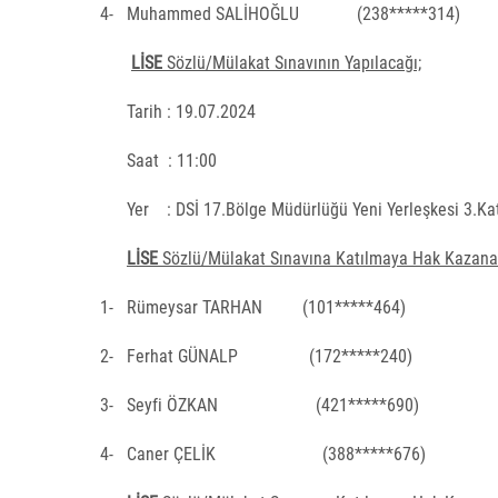
4-
Muhammed SALİHOĞLU
(238*****314)
LİSE
Sözlü/Mülakat Sınavının Yapılacağı;
Tarih : 19.07.2024
Saat
: 11:00
Yer
: DSİ 17.Bölge Müdürlüğü Yeni Yerleşkesi 3.Ka
LİSE
Sözlü/Mülakat Sınavına Katılmaya Hak Kazanan
1-
Rümeysar TARHAN
(101*****464)
2-
Ferhat GÜNALP
(172*****240)
3-
Seyfi ÖZKAN
(421*****690)
4-
Caner ÇELİK
(388*****676)