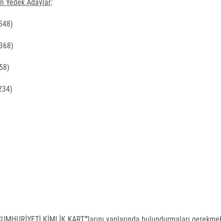
n Yedek Adaylar;
548)
368)
58)
234)
CUMHURİYETİ KİMLİK KART”’larını yanlarında bulundurmaları gerekmek