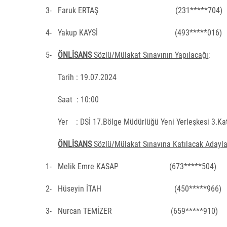
3-
Faruk ERTAŞ
(231*****704)
4-
Yakup KAYSİ
(493*****016)
5-
ÖNLİSANS
Sözlü/Mülakat Sınavının Yapılacağı;
Tarih : 19.07.2024
Saat
: 10:00
Yer
: DSİ 17.Bölge Müdürlüğü Yeni Yerleşkesi 3.Ka
ÖNLİSANS
Sözlü/Mülakat Sınavına Katılacak Adayla
1-
Melik Emre KASAP
(673*****504)
2-
Hüseyin İTAH
(450*****966)
3-
Nurcan TEMİZER
(659*****910)