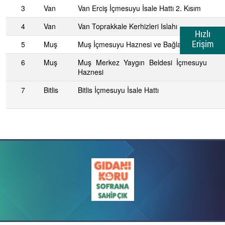
3
Van
Van Erciş İçmesuyu İsale Hattı 2. Kısım
4
Van
Van Toprakkale Kerhizleri Islahı
Hızlı
Erişim
5
Muş
Muş İçmesuyu Haznesi ve Bağlantıları
6
Muş
Muş Merkez Yaygın Beldesi İçmesuyu
Haznesi
7
Bitlis
Bitlis İçmesuyu İsale Hattı