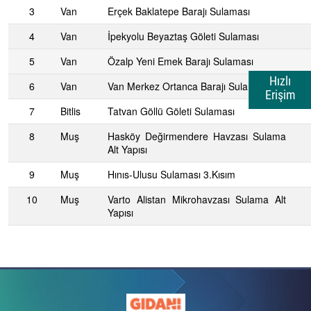
3
Van
Erçek Baklatepe Barajı Sulaması
4
Van
İpekyolu Beyaztaş Göleti Sulaması
5
Van
Özalp Yeni Emek Barajı Sulaması
Hızlı
6
Van
Van Merkez Ortanca Barajı Sulaması
Erişim
7
Bitlis
Tatvan Göllü Göleti Sulaması
8
Muş
Hasköy Değirmendere Havzası Sulama
Alt Yapısı
9
Muş
Hınıs-Ulusu Sulaması 3.Kısım
10
Muş
Varto Alistan Mikrohavzası Sulama Alt
Yapısı