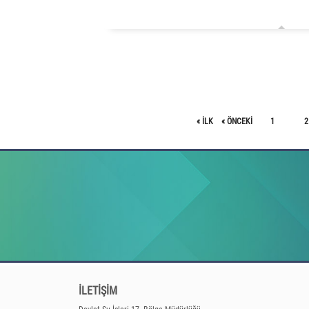
« ILK
« ÖNCEKI
1
2
İLETİŞİM