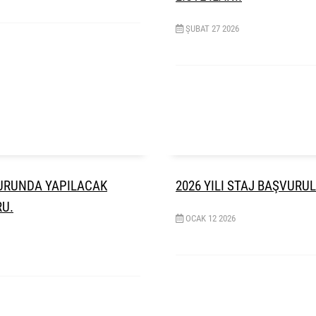
ŞUBAT
27
2026
UZURUNDA YAPILACAK
2026 YILI STAJ BAŞVURU
RU.
OCAK
12
2026