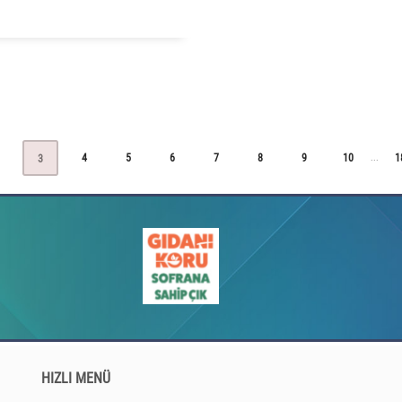
4
5
6
7
8
9
10
1
...
3
HIZLI MENÜ