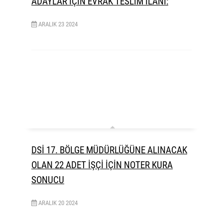
ADAYLAR İÇİN EVRAK TESLİM İLANI:
ARALIK
23
2024
DSİ 17. BÖLGE MÜDÜRLÜĞÜNE ALINACAK
OLAN 22 ADET İŞÇİ İÇİN NOTER KURA
SONUCU
ARALIK
20
2024