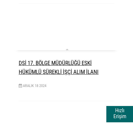
DSİ 17. BÖLGE MÜDÜRLÜĞÜ ESKİ
HÜKÜMLÜ SÜREKLİ İŞÇİ ALIM İLANI
ARALIK
18
2024
Hızlı
Erişim