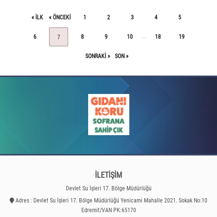
« ILK
« ÖNCEKI
1
2
3
4
5
6
8
9
10
18
19
...
7
SONRAKI »
SON »
İLETİŞİM
Devlet Su İşleri 17. Bölge Müdürlüğü
Adres : Devlet Su İşleri 17. Bölge Müdürlüğü Yenicami Mahalle 2021. Sokak No:10
Edremit/VAN PK:65170